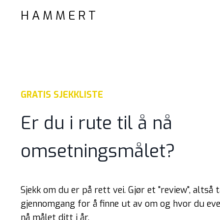
H A M M E R T
GRATIS SJEKKLISTE
Er du i rute til å nå
omsetningsmålet?
Sjekk om du er på rett vei. Gjør et "review", altså 
gjennomgang for å finne ut av om og hvor du eve
nå målet ditt i år.