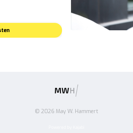
sten
© 2026 May W. Hammert
Powered by Kajabi