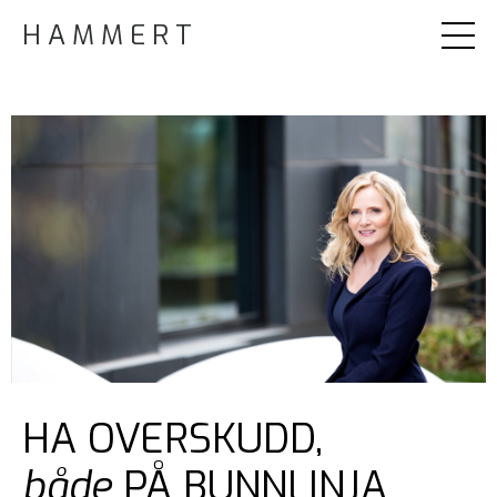
H A M M E R T
HA OVERSKUDD,
både
PÅ BUNNLINJA