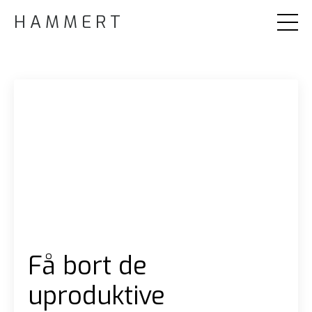
H A M M E R T
Få bort de
uproduktive